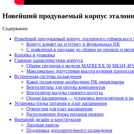
Новейший продуваемый корпус эталонн
Содержание
Новейший продуваемый корпус эталонного геймерского
Корпус влияет на эстетику и функционал ПК
С появления в продаже до сборки не прошло и меся
Коробка и упаковка
Главные характеристики корпуса
Общие сведения о модели MATREXX 50 MESH 4FS
Максимально допустимая высота кулеров процессо
Встроенная система охлаждения
Какое охлаждение необходимо ПК оверклокера
Вентиляторы для обдува компонентов
Вентилятор выдува горячего воздуха
Опции расширения — установка вентиляторов и ра
Установка блока питания и плат расширения
Отверстия для плат расширения
Расположение блока питания нижнее
Внешний дизайн и конструкция
Лицевая панель
Поддержка дополнительного охлаждения