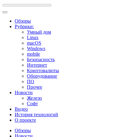
Обзоры
Рубрики:
Умный дом
Linux
macOS
Windows
mobile
Безопасность
Интернет
Криптовалюты
Оборудование
ПО
Прочее
Новости
Железо
Софт
Видео
История технологий
О проекте
Обзоры
Новости