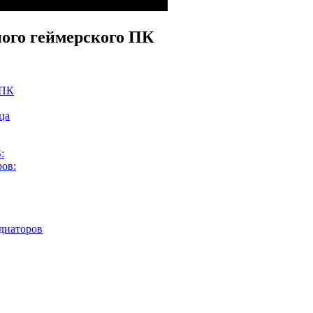
ого геймерского ПК
 ПК
ца
:
ров:
диаторов