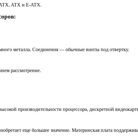
-ATX, ATX и E-ATX.
соров:
емного металла. Соединения — обычные винты под отвертку.
чнем рассмотрение.
ысокой производительности процессора, дискретной видеокарты
риобретает еще большее значение. Материнская плата поддержива