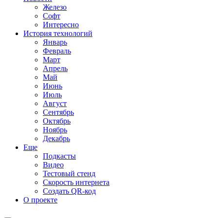
Железо
Софт
Интересно
История технологий
Январь
Февраль
Март
Апрель
Май
Июнь
Июль
Август
Сентябрь
Октябрь
Ноябрь
Декабрь
Еще
Подкасты
Видео
Тестовый стенд
Скорость интернета
Создать QR-код
О проекте