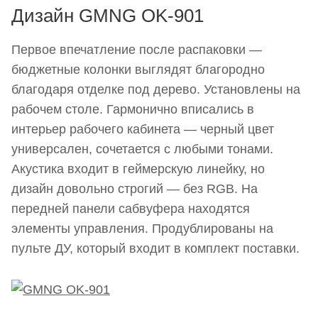
Дизайн GMNG OK-901
Главные характеристики стационарной акустики
GMNG OK-901
Первое впечатление после распаковки —
Выводы
бюджетные колонки выглядят благородно
благодаря отделке под дерево. Установлены на
рабочем столе. Гармонично вписались в
интерьер рабочего кабинета — черный цвет
универсален, сочетается с любыми тонами.
Акустика входит в геймерскую линейку, но
дизайн довольно строгий — без RGB. На
передней панели сабвуфера находятся
элементы управления. Продублированы на
пульте ДУ, который входит в комплект поставки.