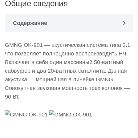
Общие сведения
Содержание
Общие сведения
GMNG OK-901 — акустическая система типа 2.1,
Дизайн GMNG OK-901
что позволяет полноценно воспроизводить НЧ.
Подготовка GMNG OK-901 к эксплуатации
Включает в себя один массивный 50-ваттный
сабвуфер и два 20-ваттных сателлита. Данная
Потребительские качества
акустика — мощнейшая в линейке GMNG.
Удобные голосовые подсказки
Совокупная звуковая мощность трех колонок —
90 Вт.
Поддерживает флешки и карты памяти
Радио, телевизор, компьютер
Стабильно играет музыку с телефона
GMNG OK-901 — сверхгромкая акустика