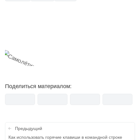
Наш Telegram-канал
мемесы
анонсы
новости
Поделиться материалом:
Навигация
Предыдущий
по
Как использовать горячие клавиши в командной строке