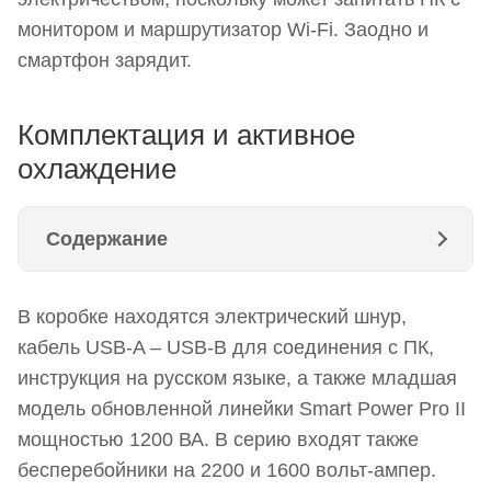
монитором и маршрутизатор Wi-Fi. Заодно и
смартфон зарядит.
Комплектация и активное
охлаждение
Содержание
Комплектация и активное охлаждение
В коробке находятся электрический шнур,
Разъемы и розетки
кабель USB-A – USB-B для соединения с ПК,
Экран и зарядное устройство USB
инструкция на русском языке, а также младшая
модель обновленной линейки Smart Power Pro II
Функциональность и потребительские качества
мощностью 1200 ВА. В серию входят также
Внутреннее устройство ИБП
бесперебойники на 2200 и 1600 вольт-ампер.