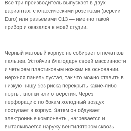
Все три производитель выпускает в двух
Тестирование Ippon Smart Power Pro II 1200
вариантах: с классическими розетками (версии
Ключевые характеристики:
Euro) или разъемами C13 — именно такой
Плюсы и минусы
прибор и оказался в моей студии.
Плюсы
Минусы
Черный матовый корпус не собирает отпечатков
пальцев. Устойчив благодаря своей массивности
Выводы
и четырем пластиковым ножкам на основании.
Верхняя панель пустая, так что можно ставить в
низкую нишу без риска перекрыть какие-либо
порты, кнопки или отверстия. Через
перфорацию по бокам холодный воздух
поступает в корпус. Затем он обдувает
электронные компоненты, нагревается и
выталкивается наружу вентилятором сквозь