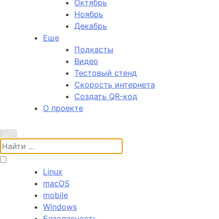
Октябрь
Ноябрь
Декабрь
Еще
Подкасты
Видео
Тестовый стенд
Скорость интернета
Создать QR-код
О проекте
Поиск:
Linux
macOS
mobile
Windows
Безопасность