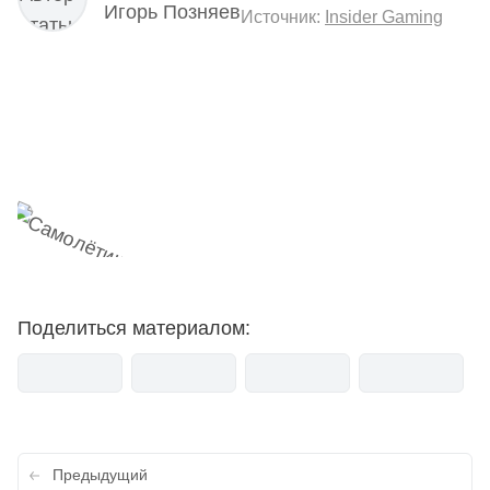
Игорь Позняев
Источник:
Insider Gaming
Наш Telegram-канал
мемесы
анонсы
новости
Поделиться материалом:
Навигация
Предыдущий