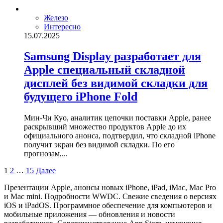
Железо
Интересно
15.07.2025
Samsung Display разработает для
Apple специальный складной
дисплей без видимой складки для
будущего iPhone Fold
Мин-Чи Куо, аналитик цепочки поставки Apple, ранее
раскрывший множество продуктов Apple до их
официального анонса, подтвердил, что складной iPhone
получит экран без видимой складки. По его
прогнозам,...
Пагинация
1
2
…
15
Далее
записей
Презентации Apple, анонсы новых iPhone, iPad, iMac, Mac Pro
и Mac mini. Подробности WWDC. Свежие сведения о версиях
iOS и iPadOS. Программное обеспечение для компьютеров и
мобильные приложения — обновления и новости