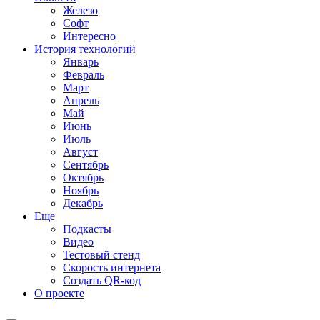
Железо
Софт
Интересно
История технологий
Январь
Февраль
Март
Апрель
Май
Июнь
Июль
Август
Сентябрь
Октябрь
Ноябрь
Декабрь
Еще
Подкасты
Видео
Тестовый стенд
Скорость интернета
Создать QR-код
О проекте