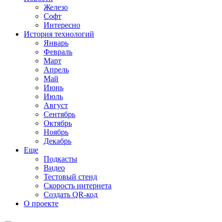
Железо
Софт
Интересно
История технологий
Январь
Февраль
Март
Апрель
Май
Июнь
Июль
Август
Сентябрь
Октябрь
Ноябрь
Декабрь
Еще
Подкасты
Видео
Тестовый стенд
Скорость интернета
Создать QR-код
О проекте