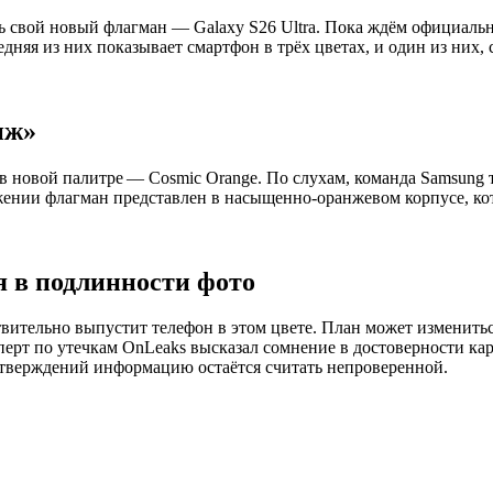
 свой новый флагман — Galaxy S26 Ultra. Пока ждём официально
едняя из них показывает смартфон в трёх цветах, и один из них, 
нж»
x в новой палитре — Cosmic Orange. По слухам, команда Samsung
ажении флагман представлен в насыщенно-оранжевом корпусе, ко
ия в подлинности фото
твительно выпустит телефон в этом цвете. План может изменить
перт по утечкам OnLeaks высказал сомнение в достоверности карт
тверждений информацию остаётся считать непроверенной.