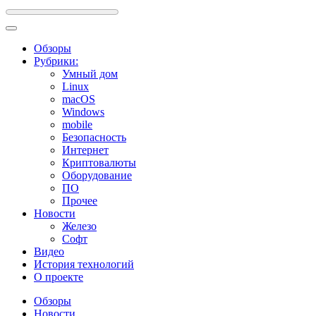
Обзоры
Рубрики:
Умный дом
Linux
macOS
Windows
mobile
Безопасность
Интернет
Криптовалюты
Оборудование
ПО
Прочее
Новости
Железо
Софт
Видео
История технологий
О проекте
Обзоры
Новости