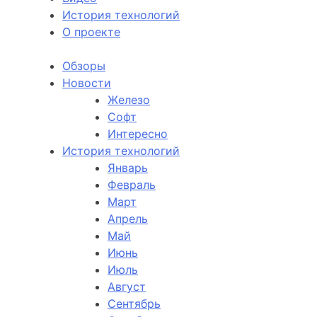
История технологий
О проекте
Обзоры
Новости
Железо
Софт
Интересно
История технологий
Январь
Февраль
Март
Апрель
Май
Июнь
Июль
Август
Сентябрь