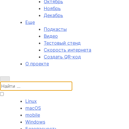
Октябрь
Ноябрь
Декабрь
Еще
Подкасты
Видео
Тестовый стенд
Скорость интернета
Создать QR-код
О проекте
Поиск:
Linux
macOS
mobile
Windows
Безопасность