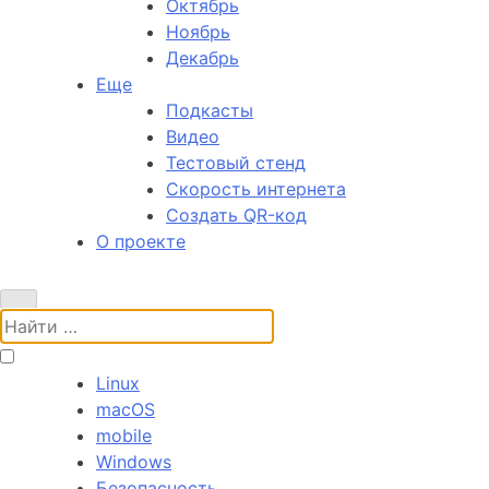
Октябрь
Ноябрь
Декабрь
Еще
Подкасты
Видео
Тестовый стенд
Скорость интернета
Создать QR-код
О проекте
Поиск:
Linux
macOS
mobile
Windows
Безопасность