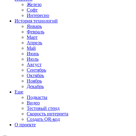
Железо
Софт
Интересно
История технологий
Январь
Февраль
Март
Апрель
Май
Июнь
Июль
Август
Сентябрь
Октябрь
Ноябрь
Декабрь
Еще
Подкасты
Видео
Тестовый стенд
Скорость интернета
Создать QR-код
О проекте