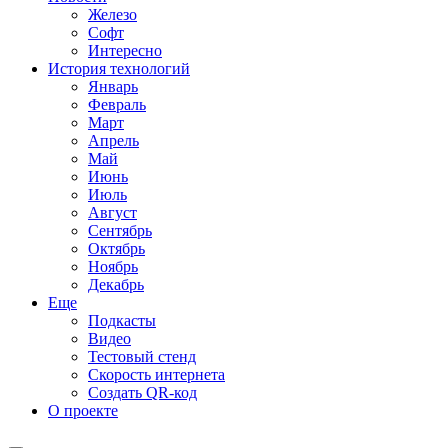
Железо
Софт
Интересно
История технологий
Январь
Февраль
Март
Апрель
Май
Июнь
Июль
Август
Сентябрь
Октябрь
Ноябрь
Декабрь
Еще
Подкасты
Видео
Тестовый стенд
Скорость интернета
Создать QR-код
О проекте