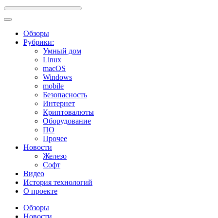
Обзоры
Рубрики:
Умный дом
Linux
macOS
Windows
mobile
Безопасность
Интернет
Криптовалюты
Оборудование
ПО
Прочее
Новости
Железо
Софт
Видео
История технологий
О проекте
Обзоры
Новости