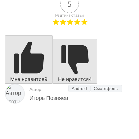
5
Рейтинг статьи
Мне нравится
9
Не нравится
4
Android
Смартфоны
Автор:
Игорь Позняев
Наш Telegram-канал
мемесы
анонсы
новости