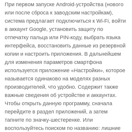
При первом запуске Android-устройства (нового
восстановления заводских параметров и в
или после сброса к заводским настройкам),
процессе эксплуатации
система предлагает подключиться к Wi-Fi, войти
Соединения и оборудование
в аккаунт Google, установить защиту по
Приватность, родительский контроль, защита
отпечатку пальца или PIN-коду, выбрать языка
данных и смартфона/планшета
интерфейса, восстановить данные из резервной
копии и настроить приложения. В дальнейшем
Дисплей, громкость и аудиосигналы
для изменения параметров смартфона
ОС и программное обеспечение
используется приложение «Настройки», которое
называется одинаково на моделях разных
Продвинутые настройки
производителей, что удобно. Содержит также
Как активировать меню разработчика
важные сведения об устройстве и аккаунтах.
Чтобы открыть данную программу, сначала
Расширенные параметры, отключение меню
перейдите в раздел приложений, а затем
разработчика Android
тапните по значку-шестеренке. Или
Быстрые настройки Android
воспользуйтесь поиском по названию: лишние