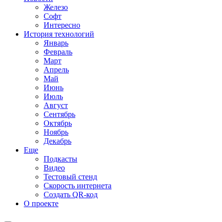
Железо
Софт
Интересно
История технологий
Январь
Февраль
Март
Апрель
Май
Июнь
Июль
Август
Сентябрь
Октябрь
Ноябрь
Декабрь
Еще
Подкасты
Видео
Тестовый стенд
Скорость интернета
Создать QR-код
О проекте