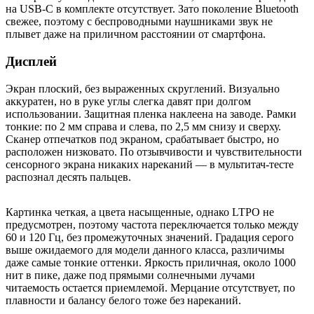
на USB-C в комплекте отсутствует. Зато поколение Bluetooth
свежее, поэтому с беспроводными наушниками звук не
плывет даже на приличном расстоянии от смартфона.
Дисплей
Экран плоский, без выраженных скруглений. Визуально
аккуратен, но в руке углы слегка давят при долгом
использовании. Защитная пленка наклеена на заводе. Рамки
тонкие: по 2 мм справа и слева, по 2,5 мм снизу и сверху.
Сканер отпечатков под экраном, срабатывает быстро, но
расположен низковато. По отзывчивости и чувствительности
сенсорного экрана никаких нареканий — в мультитач-тесте
распознал десять пальцев.
Картинка четкая, а цвета насыщенные, однако LTPO не
предусмотрен, поэтому частота переключается только между
60 и 120 Гц, без промежуточных значений. Градация серого
выше ожидаемого для модели данного класса, различимы
даже самые тонкие оттенки. Яркость приличная, около 1000
нит в пике, даже под прямыми солнечными лучами
читаемость остается приемлемой. Мерцание отсутствует, по
плавности и балансу белого тоже без нареканий.