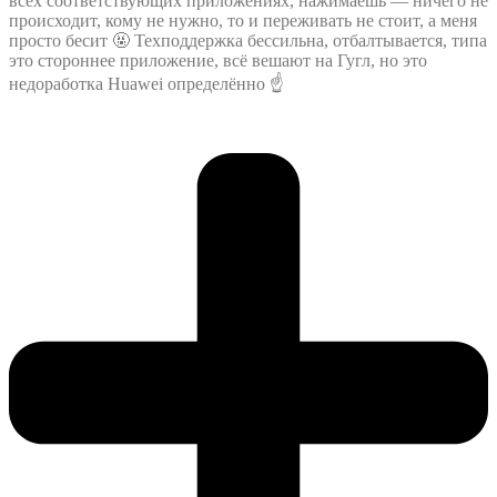
всех соответствующих приложениях, нажимаешь — ничего не
происходит, кому не нужно, то и переживать не стоит, а меня
просто бесит 🤬 Техподдержка бессильна, отбалтывается, типа
это стороннее приложение, всё вешают на Гугл, но это
недоработка Huawei определённо ☝️