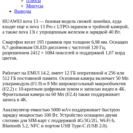
Плюсы
Минусы
Выводы
HUAWEI nova 13 — базовая модель свежей линейки, куда
входят еще и nova 13 Pro с LTPO-экраном и тройной камерой,
а также nova 13i с упрощенным железом и зарядкой 40 Вт.
Смартфон весит 195 граммов при толщине 6,98 мм. Оснащен
6,7-дюймовым OLED-дисплеем с частотой 120 Гц,
разрешением 2412 × 1084 пикселей и поддержкой 1,07 млрд
цветов.
Работает на EMUI 14.2, имеет 12 ГБ оперативной и 256 или
512 ГБ постоянной памяти. Основная камера включает 50 Мп
ультрамодуль (f/1.9) и 8 Мп широкоугольный макрообъектив
(f/2.2) с 10-кратным цифровым зумом и записью видео в 4K.
Фронтальная камера на 60 Мп (f/2.4) также поддерживает
запись в 4K.
Аккумулятор емкостью 5000 мАч поддерживает быструю
зарядку мощностью 100 Вт. Устройство оснащено двумя
слотами для SIM-карт с поддержкой 4G/3G/2G, Wi-Fi 6,
Bluetooth 5.2, NFC и портом USB Type-C (USB 2.0).