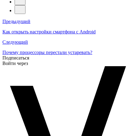
Навигация
Предыдущий
по
Как открыть настройки смартфона с Android
записям
Следующий
Почему процессоры перестали устаревать?
Подписаться
Войти через