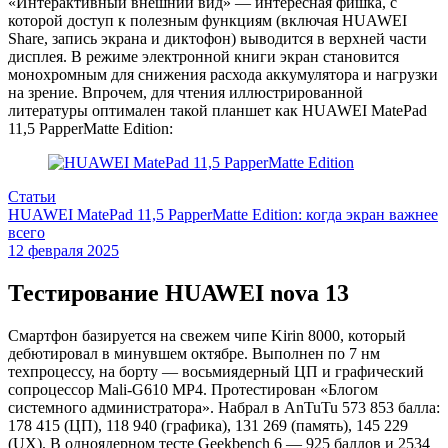
«Интерактивный внешний вид» — интересная фишка, с
которой доступ к полезным функциям (включая HUAWEI
Share, запись экрана и диктофон) выводится в верхней части
дисплея. В режиме электронной книги экран становится
монохромным для снижения расхода аккумулятора и нагрузки
на зрение. Впрочем, для чтения иллюстрированной
литературы оптимален такой планшет как HUAWEI MatePad
11,5 PapperMatte Edition:
Статьи
HUAWEI MatePad 11,5 PapperMatte Edition: когда экран важнее
всего
12 февраля 2025
Тестирование HUAWEI nova 13
Смартфон базируется на свежем чипе Kirin 8000, который
дебютировал в минувшем октябре. Выполнен по 7 нм
техпроцессу, на борту — восьмиядерный ЦП и графический
сопроцессор Mali-G610 MP4. Протестирован «Блогом
системного администратора». Набрал в AnTuTu 573 853 балла:
178 415 (ЦП), 118 940 (графика), 131 269 (память), 145 229
(UX). В одноядерном тесте Geekbench 6 — 925 баллов и 2534