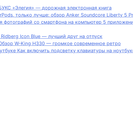
УКС «Элегия» — дорожная электронная книга
irPods, только лучше: обзор Anker Soundcore Liberty 5 P
5 приложени
Ridberg Icon Blue — лучший друг на отпуск
Обзор W-King H330 — громкое современное ретро
Как включить подсветку клавиатуры на ноутбук