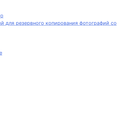
ro
й для резервного копирования фотографий со
е