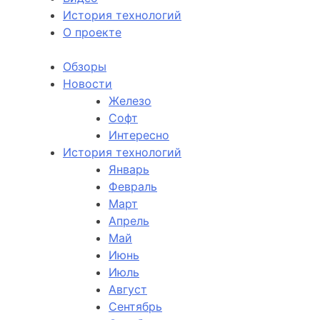
История технологий
О проекте
Обзоры
Новости
Железо
Софт
Интересно
История технологий
Январь
Февраль
Март
Апрель
Май
Июнь
Июль
Август
Сентябрь