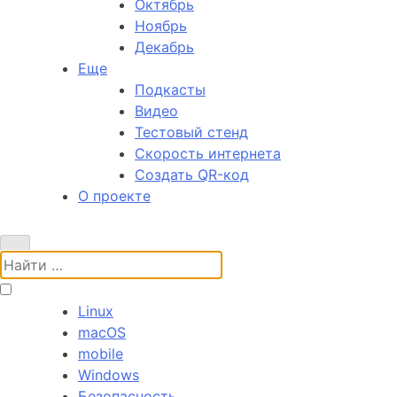
Октябрь
Ноябрь
Декабрь
Еще
Подкасты
Видео
Тестовый стенд
Скорость интернета
Создать QR-код
О проекте
Поиск:
Linux
macOS
mobile
Windows
Безопасность