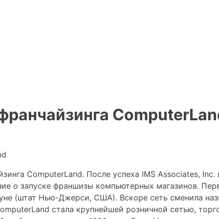
франчайзинга ComputerLan
зинга ComputerLand. После успеха IMS Associates, Inc.
ние о запуске франшизы компьютерных магазинов. Пер
уне (штат Нью-Джерси, США). Вскоре сеть сменила наз
 ComputerLand стала крупнейшей розничной сетью, тор