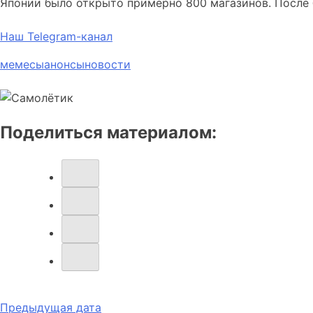
Японии было открыто примерно 800 магазинов. После 
Наш Telegram-канал
мемесы
анонсы
новости
Поделиться материалом:
Навигация
Предыдущая дата