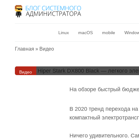
Видео
Обзоры
Оборудование
Обзор Hiper Stark
Linux
macOS
mobile
Windo
большого человек
Главная
»
Видео
20 июля 2021
Видео
На обзоре быстрый бюдже
В 2020 тренд перехода на
компактный электротрансп
Ничего удивительного. Са