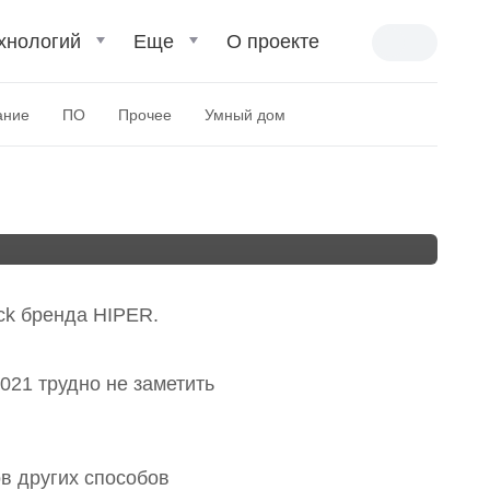
хнологий
Еще
О проекте
росамоката для
ание
ПО
Прочее
Умный дом
ck бренда HIPER.
021 трудно не заметить
в других способов