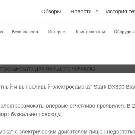
Обзоры
Новости
История те
 DX800 — легкого элект
ws
Безопасность
Интернет
Криптовалюты
Оборудов
а
тный и выносливый электросамокат Stark DX800 Bla
 электросамокаты впервые отчетливо проявился. В 2
орт буквально повсюду.
мокат с электрическим двигателем лишен недостатко