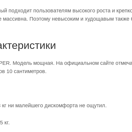
X800
рый подходит пользователям высокого роста и крепк
е массивна. Поэтому невысоким и худощавым также 
ck
актеристики
IPER. Модель мощная. На официальном сайте отмеча
ие
ров 10 сантиметров.
 конструкции
93 кг ни малейшего дискомфорта не ощутил.
необходимо помнить
 кг.