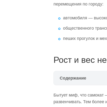
перемещения по городу:
автомобиля — высоко
общественного транс
пеших прогулок и ме
Рост и вес н
Содержание
Рост и вес не имеют знач
Бытует миф, что самокат 
Главные характеристики
развенчивать. Тем более