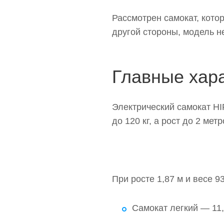
Видеообзор Hiper Stark D
Рассмотрен самокат, кото
Комплектность
другой стороны, модель н
Дизайн Stark DX800 Bla
Сборка самоката
Главные хар
Руль и управление
Зарядка
Электрический самокат H
Колеса прочные, но жестк
до 120 кг, а рост до 2 мет
Бортовой компьютер
Дополнительные элементы
Меры предосторожности
При росте 1,87 м и весе 
Влагозащита IPX4 — что 
Самокат легкий — 11,5
Выводы