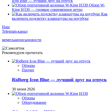
Icon Blue — лучший друг на отпуск
Обзор W-
King H330 — громкое современное ретро
Как
включить подсветку клавиатуры на ноутбуке
Наш
Telegram-канал
мемесы
анонсы
новости
Рекомендуем прочитать
Обзоры
Прочее
Ridberg Icon Blue — лучший друг на отпуск
30 июня 2026
Обзоры
Оборудование