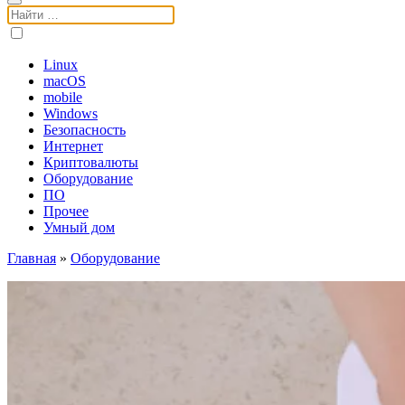
Поиск:
Linux
macOS
mobile
Windows
Безопасность
Интернет
Криптовалюты
Оборудование
ПО
Прочее
Умный дом
Главная
»
Оборудование