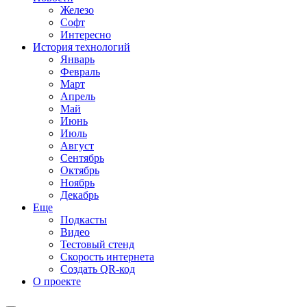
Железо
Софт
Интересно
История технологий
Январь
Февраль
Март
Апрель
Май
Июнь
Июль
Август
Сентябрь
Октябрь
Ноябрь
Декабрь
Еще
Подкасты
Видео
Тестовый стенд
Скорость интернета
Создать QR-код
О проекте