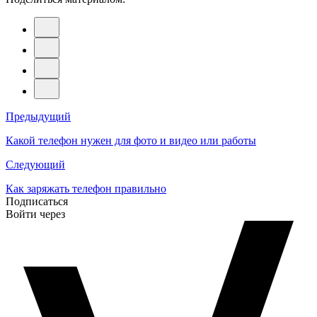
Навигация
Предыдущий
по
Какой телефон нужен для фото и видео или работы
записям
Следующий
Как заряжать телефон правильно
Подписаться
Войти через