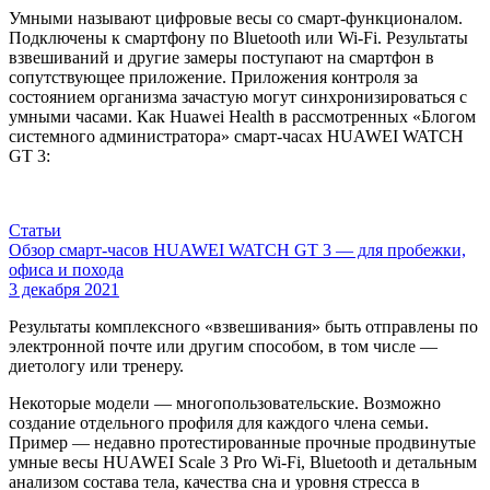
Умными называют цифровые весы со смарт-функционалом.
Подключены к смартфону по Bluetooth или Wi-Fi. Результаты
взвешиваний и другие замеры поступают на смартфон в
сопутствующее приложение. Приложения контроля за
состоянием организма зачастую могут синхронизироваться с
умными часами. Как Huawei Health в рассмотренных «Блогом
системного администратора» смарт-часах HUAWEI WATCH
GT 3:
Статьи
Обзор смарт-часов HUAWEI WATCH GT 3 — для пробежки,
офиса и похода
3 декабря 2021
Результаты комплексного «взвешивания» быть отправлены по
электронной почте или другим способом, в том числе —
диетологу или тренеру.
Некоторые модели — многопользовательские. Возможно
создание отдельного профиля для каждого члена семьи.
Пример — недавно протестированные прочные продвинутые
умные весы HUAWEI Scale 3 Pro Wi-Fi, Bluetooth и детальным
анализом состава тела, качества сна и уровня стресса в