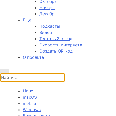
Октябрь
Ноябрь
Декабрь
Еще
Подкасты
Видео
Тестовый стенд
Скорость интернета
Создать QR-код
О проекте
Поиск:
Linux
macOS
mobile
Windows
Безопасность