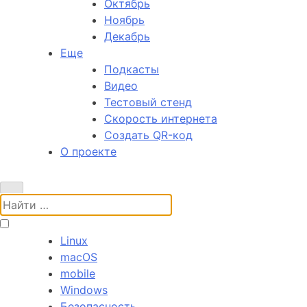
Октябрь
Ноябрь
Декабрь
Еще
Подкасты
Видео
Тестовый стенд
Скорость интернета
Создать QR-код
О проекте
Поиск:
Linux
macOS
mobile
Windows
Безопасность