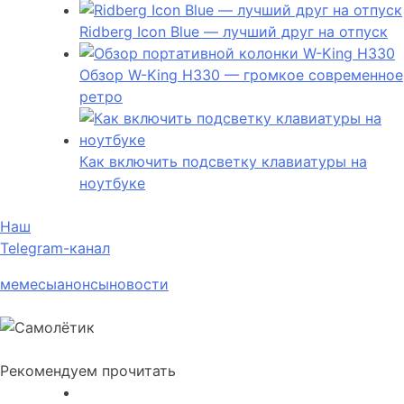
Ridberg Icon Blue — лучший друг на отпуск
Обзор W-King H330 — громкое современное
ретро
Как включить подсветку клавиатуры на
ноутбуке
Наш
Telegram-канал
мемесы
анонсы
новости
Рекомендуем прочитать