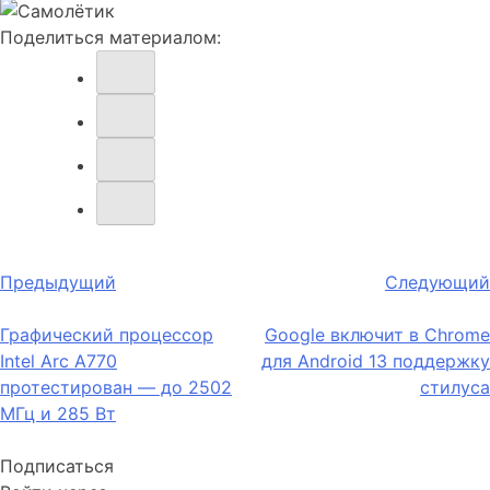
Поделиться материалом:
Навигация
Предыдущий
Следующий
по
Графический процессор
Google включит в Chrome
записям
Intel Arc A770
для Android 13 поддержку
протестирован — до 2502
стилуса
МГц и 285 Вт
Подписаться