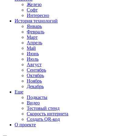
Железо
Софт
Интересно
История технологий
Январь
Февраль
Март
Апрель
Май
Июнь
Июль
Август
Сентябрь
Октябрь
Ноябрь
Декабрь
Еще
Подкасты
Видео
Тестовый стенд
Скорость интернета
Создать QR-код
О проекте