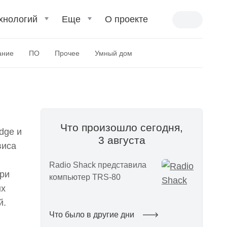
хнологий
Еще
О проекте
ание
ПО
Прочее
Умный дом
Что произошло сегодня,
dge и
3 августа
виса
Radio Shack представила
при
компьютер TRS-80
ых
й.
Что было в другие дни