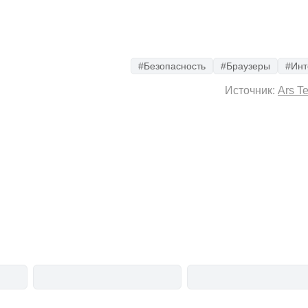
#Безопасность
#Браузеры
#Инт
Источник:
Ars T
Telegram-канал
анонсы
новости