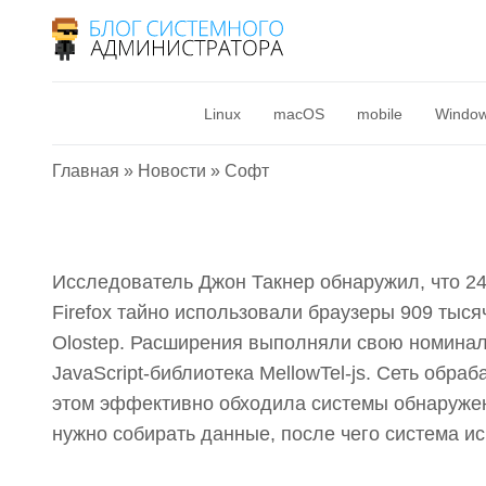
900 тысяч браузер
скрытого скрапинг
вредоносные рас
Linux
macOS
mobile
Windo
10 июля 2025
Главная
»
Новости
»
Софт
Исследователь Джон Такнер обнаружил, что 2
Firefox тайно использовали браузеры 909 тыся
Olostep. Расширения выполняли свою номинал
JavaScript-библиотека MellowTel-js. Сеть обра
этом эффективно обходила системы обнаружени
нужно собирать данные, после чего система и