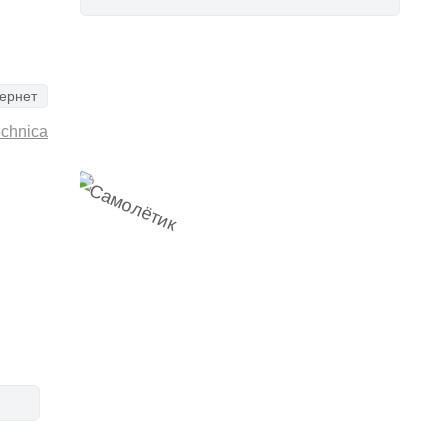
Наш
ернет
Telegram-канал
echnica
мемесы
анонсы
новости