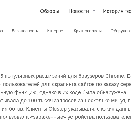
ов использовались для
а сайтов через
Обзоры
Новости
История те
ширения
ws
Безопасность
Интернет
Криптовалюты
Оборудов
45 популярных расширений для браузеров Chrome, E
ч пользователей для скрапинга сайтов по заказу сер
ьную функцию, однако в их коде была обнаружена
батывала до 100 тысяч запросов за несколько минут, 
я ботов. Клиенты Olostep указывали, с каких данн
спользовала «зараженные» устройства пользователе