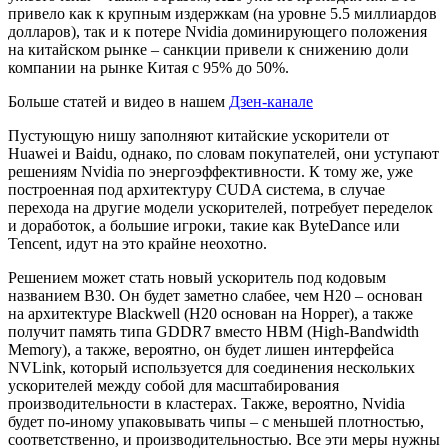
привело как к крупным издержкам (на уровне 5.5 миллиардов
долларов), так и к потере Nvidia доминирующего положения
на китайском рынке – санкции привели к снижению доли
компании на рынке Китая с 95% до 50%.
Больше статей и видео в нашем
Дзен-канале
Пустующую нишу заполняют китайские ускорители от
Huawei и Baidu, однако, по словам покупателей, они уступают
решениям Nvidia по энергоэффективности. К тому же, уже
построенная под архитектуру CUDA система, в случае
перехода на другие модели ускорителей, потребует переделок
и доработок, а большие игроки, такие как ByteDance или
Tencent, идут на это крайне неохотно.
Решением может стать новый ускоритель под кодовым
названием B30. Он будет заметно слабее, чем H20 – основан
на архитектуре Blackwell (H20 основан на Hopper), а также
получит память типа GDDR7 вместо HBM (High-Bandwidth
Memory), а также, вероятно, он будет лишен интерфейса
NVLink, который используется для соединения нескольких
ускорителей между собой для масштабирования
производительности в кластерах. Также, вероятно, Nvidia
будет по-иному упаковывать чипы – с меньшей плотностью,
соответственно, и производительностью. Все эти меры нужны