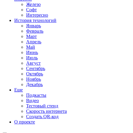
Железо
Софт
Интересно
История технологий
Январь
Февраль
Март
Апрель
Май
Июнь
Июль
Август
Сентябрь
Октябрь
Ноябрь
Декабрь
Еще
Подкасты
Видео
Тестовый стенд
Скорость интернета
Создать QR-код
О проекте