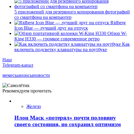
5 приложений для резервного копирования фотографий
со смартфона на компьютер
Ridberg
Icon Blue — лучший друг на отпуск
Обзор W-
King H330 — громкое современное ретро
Как
включить подсветку клавиатуры на ноутбуке
Наш
Telegram-канал
мемесы
анонсы
новости
Рекомендуем прочитать
Железо
Илон Маск «потерял» почти половину
своего состояния, но сохранил оптимизм