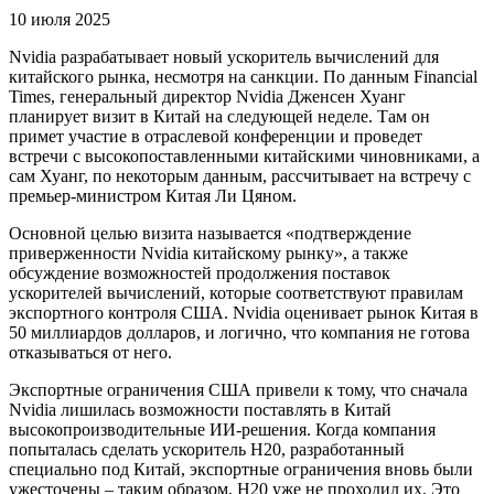
10 июля 2025
Nvidia разрабатывает новый ускоритель вычислений для
китайского рынка, несмотря на санкции. По данным Financial
Times, генеральный директор Nvidia Дженсен Хуанг
планирует визит в Китай на следующей неделе. Там он
примет участие в отраслевой конференции и проведет
встречи с высокопоставленными китайскими чиновниками, а
сам Хуанг, по некоторым данным, рассчитывает на встречу с
премьер-министром Китая Ли Цяном.
Основной целью визита называется «подтверждение
приверженности Nvidia китайскому рынку», а также
обсуждение возможностей продолжения поставок
ускорителей вычислений, которые соответствуют правилам
экспортного контроля США. Nvidia оценивает рынок Китая в
50 миллиардов долларов, и логично, что компания не готова
отказываться от него.
Экспортные ограничения США привели к тому, что сначала
Nvidia лишилась возможности поставлять в Китай
высокопроизводительные ИИ-решения. Когда компания
попыталась сделать ускоритель H20, разработанный
специально под Китай, экспортные ограничения вновь были
ужесточены – таким образом, H20 уже не проходил их. Это