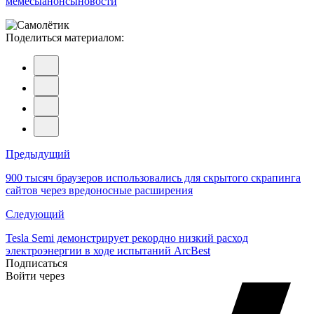
мемесы
анонсы
новости
Поделиться материалом:
Навигация
Предыдущий
по
900 тысяч браузеров использовались для скрытого скрапинга
сайтов через вредоносные расширения
записям
Следующий
Tesla Semi демонстрирует рекордно низкий расход
электроэнергии в ходе испытаний ArcBest
Подписаться
Войти через