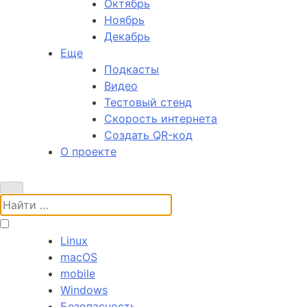
Октябрь
Ноябрь
Декабрь
Еще
Подкасты
Видео
Тестовый стенд
Скорость интернета
Создать QR-код
О проекте
Поиск:
Linux
macOS
mobile
Windows
Безопасность