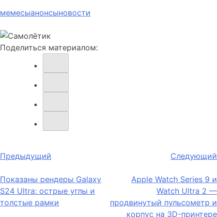
мемесы
анонсы
новости
Поделиться материалом:
Навигация
Предыдущий
Следующий
по
Показаны рендеры Galaxy
Apple Watch Series 9 и
записям
S24 Ultra: острые углы и
Watch Ultra 2 —
толстые рамки
продвинутый пульсометр и
корпус на 3D-принтере