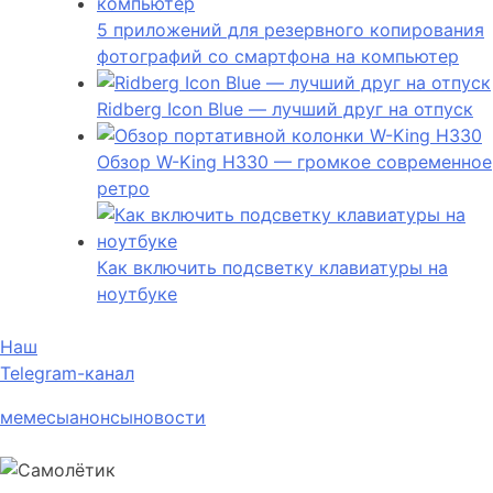
5 приложений для резервного копирования
фотографий со смартфона на компьютер
Ridberg Icon Blue — лучший друг на отпуск
Обзор W-King H330 — громкое современное
ретро
Как включить подсветку клавиатуры на
ноутбуке
Наш
Telegram-канал
мемесы
анонсы
новости