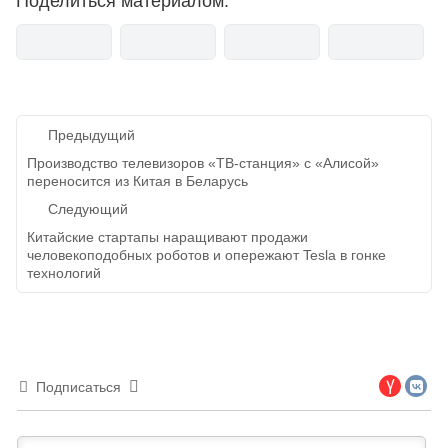
Поделиться материалом:
Навигация
Предыдущий
по
Производство телевизоров «ТВ-станция» с «Алисой»
переносится из Китая в Беларусь
записям
Следующий
Китайские стартапы наращивают продажи
человекоподобных роботов и опережают Tesla в гонке
технологий
Подписаться