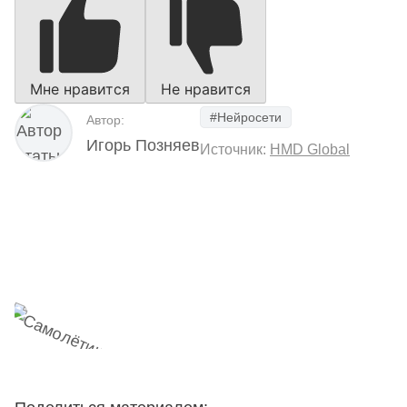
Мне нравится
Не нравится
#Нейросети
Автор:
Игорь Позняев
Источник:
HMD Global
Наш Telegram-канал
мемесы
анонсы
новости