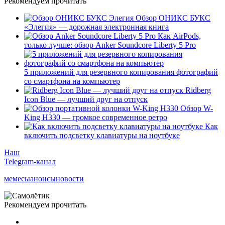
Рекомендуем прочитать
Обзор ОНИКС БУКС
«Элегия» — дорожная электронная книга
Как AirPods,
только лучше: обзор Anker Soundcore Liberty 5 Pro
5 приложений для резервного копирования фотографий
со смартфона на компьютер
Ridberg
Icon Blue — лучший друг на отпуск
Обзор W-
King H330 — громкое современное ретро
Как
включить подсветку клавиатуры на ноутбуке
Наш
Telegram-канал
мемесы
анонсы
новости
Рекомендуем прочитать