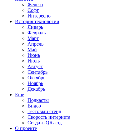
Железо
Софт
Интересно
История технологий
Январь
Февраль
Март
Апрель
Май
Июнь
Июль
Август
Сентябрь
Октябрь
Ноябрь
Декабрь
Еще
Подкасты
Видео
Тестовый стенд
Скорость интернета
Создать QR-код
О проекте