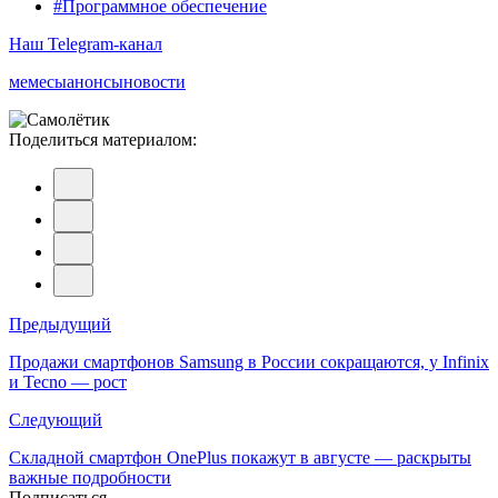
#Программное обеспечение
Наш Telegram-канал
мемесы
анонсы
новости
Поделиться материалом:
Навигация
Предыдущий
по
Продажи смартфонов Samsung в России сокращаются, у Infinix
и Tecno — рост
записям
Следующий
Складной смартфон OnePlus покажут в августе — раскрыты
важные подробности
Подписаться