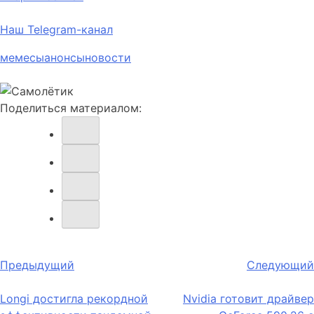
Наш Telegram-канал
мемесы
анонсы
новости
Поделиться материалом:
Навигация
Предыдущий
Следующий
по
Longi достигла рекордной
Nvidia готовит драйвер
записям