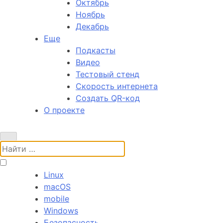
Октябрь
Ноябрь
Декабрь
Еще
Подкасты
Видео
Тестовый стенд
Скорость интернета
Создать QR-код
О проекте
Поиск:
Linux
macOS
mobile
Windows
Безопасность