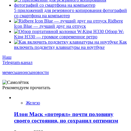
5 приложений для резервного копирования фотографий
со смартфона на компьютер
Ridberg
Icon Blue — лучший друг на отпуск
Обзор W-
King H330 — громкое современное ретро
Как
включить подсветку клавиатуры на ноутбуке
Наш
Telegram-канал
мемесы
анонсы
новости
Рекомендуем прочитать
Железо
Илон Маск «потерял» почти половину
своего состояния, но сохранил оптимизм