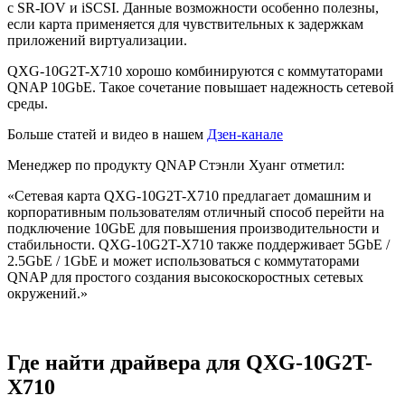
с SR-IOV и iSCSI. Данные возможности особенно полезны,
если карта применяется для чувствительных к задержкам
приложений виртуализации.
QXG-10G2T-X710 хорошо комбинируются с коммутаторами
QNAP 10GbE. Такое сочетание повышает надежность сетевой
среды.
Больше статей и видео в нашем
Дзен-канале
Менеджер по продукту QNAP Стэнли Хуанг отметил:
«Сетевая карта QXG-10G2T-X710 предлагает домашним и
корпоративным пользователям отличный способ перейти на
подключение 10GbE для повышения производительности и
стабильности. QXG-10G2T-X710 также поддерживает 5GbE /
2.5GbE / 1GbE и может использоваться с коммутаторами
QNAP для простого создания высокоскоростных сетевых
окружений.»
Где найти драйвера для QXG-10G2T-
X710