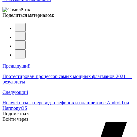
Поделиться материалом:
Навигация
Предыдущий
по
Протестирован процессор самых мощных флагманов 2021 —
результаты
записям
Следующий
Huawei начала перевод телефонов и планшетов с Android на
HarmonyOS
Подписаться
Войти через