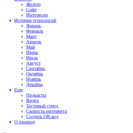
Железо
Софт
Интересно
История технологий
Январь
Февраль
Март
Апрель
Май
Июнь
Июль
Август
Сентябрь
Октябрь
Ноябрь
Декабрь
Еще
Подкасты
Видео
Тестовый стенд
Скорость интернета
Создать QR-код
О проекте