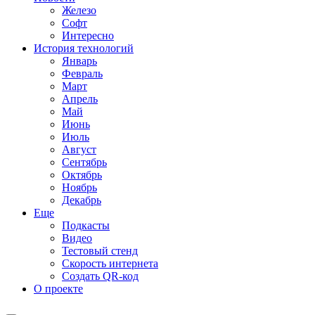
Железо
Софт
Интересно
История технологий
Январь
Февраль
Март
Апрель
Май
Июнь
Июль
Август
Сентябрь
Октябрь
Ноябрь
Декабрь
Еще
Подкасты
Видео
Тестовый стенд
Скорость интернета
Создать QR-код
О проекте