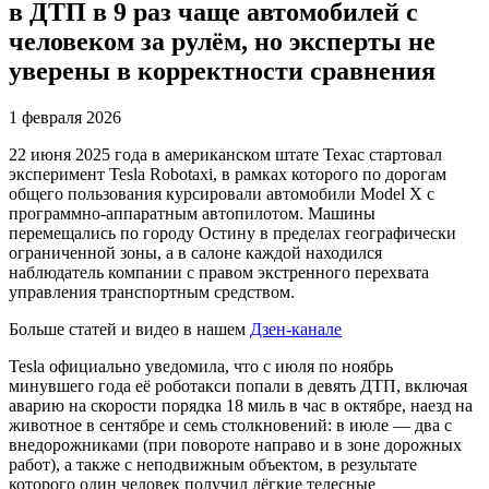
в ДТП в 9 раз чаще автомобилей с
человеком за рулём, но эксперты не
уверены в корректности сравнения
1 февраля 2026
22 июня 2025 года в американском штате Техас стартовал
эксперимент Tesla Robotaxi, в рамках которого по дорогам
общего пользования курсировали автомобили Model X с
программно-аппаратным автопилотом. Машины
перемещались по городу Остину в пределах географически
ограниченной зоны, а в салоне каждой находился
наблюдатель компании с правом экстренного перехвата
управления транспортным средством.
Больше статей и видео в нашем
Дзен-канале
Tesla официально уведомила, что с июля по ноябрь
минувшего года её роботакси попали в девять ДТП, включая
аварию на скорости порядка 18 миль в час в октябре, наезд на
животное в сентябре и семь столкновений: в июле — два с
внедорожниками (при повороте направо и в зоне дорожных
работ), а также с неподвижным объектом, в результате
которого один человек получил лёгкие телесные