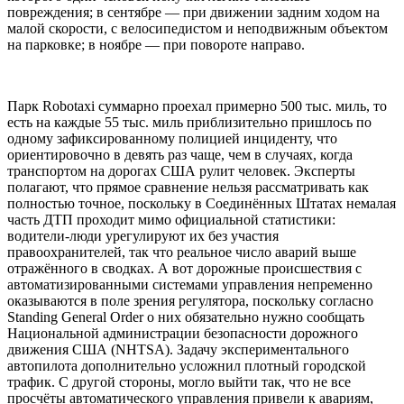
повреждения; в сентябре — при движении задним ходом на
малой скорости, с велосипедистом и неподвижным объектом
на парковке; в ноябре — при повороте направо.
Парк Robotaxi суммарно проехал примерно 500 тыс. миль, то
есть на каждые 55 тыс. миль приблизительно пришлось по
одному зафиксированному полицией инциденту, что
ориентировочно в девять раз чаще, чем в случаях, когда
транспортом на дорогах США рулит человек. Эксперты
полагают, что прямое сравнение нельзя рассматривать как
полностью точное, поскольку в Соединённых Штатах немалая
часть ДТП проходит мимо официальной статистики:
водители-люди урегулируют их без участия
правоохранителей, так что реальное число аварий выше
отражённого в сводках. А вот дорожные происшествия с
автоматизированными системами управления непременно
оказываются в поле зрения регулятора, поскольку согласно
Standing General Order о них обязательно нужно сообщать
Национальной администрации безопасности дорожного
движения США (NHTSA). Задачу экспериментального
автопилота дополнительно усложнил плотный городской
трафик. С другой стороны, могло выйти так, что не все
просчёты автоматического управления привели к авариям,