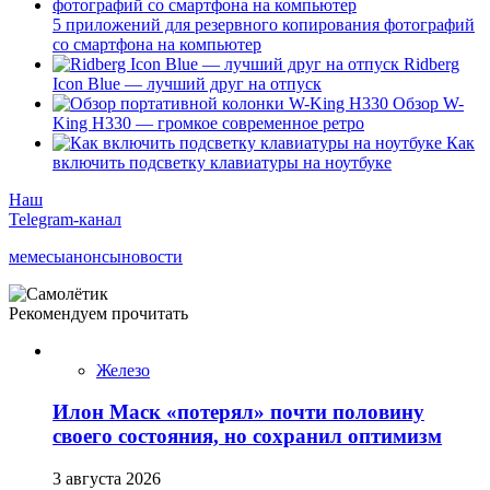
5 приложений для резервного копирования фотографий
со смартфона на компьютер
Ridberg
Icon Blue — лучший друг на отпуск
Обзор W-
King H330 — громкое современное ретро
Как
включить подсветку клавиатуры на ноутбуке
Наш
Telegram-канал
мемесы
анонсы
новости
Рекомендуем прочитать
Железо
Илон Маск «потерял» почти половину
своего состояния, но сохранил оптимизм
3 августа 2026