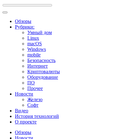
Обзоры
Рубрики:
Умный дом
Linux
macOS
Windows
mobile
Безопасность
Интернет
Криптовалюты
Оборудование
ПО
Прочее
Новости
Железо
Софт
Видео
История технологий
О проекте
Обзоры
Новости