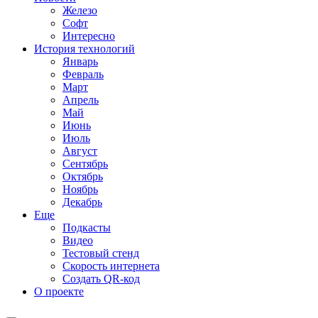
Железо
Софт
Интересно
История технологий
Январь
Февраль
Март
Апрель
Май
Июнь
Июль
Август
Сентябрь
Октябрь
Ноябрь
Декабрь
Еще
Подкасты
Видео
Тестовый стенд
Скорость интернета
Создать QR-код
О проекте