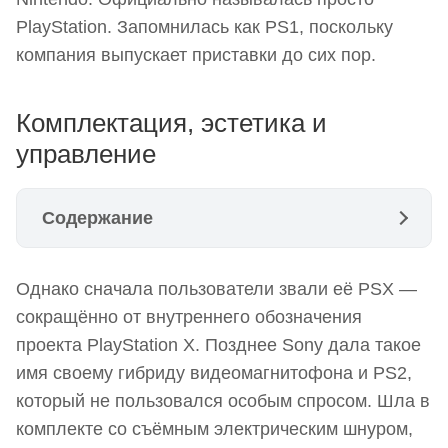
PlayStation. Запомнилась как PS1, поскольку
компания выпускает приставки до сих пор.
Комплектация, эстетика и
управление
Содержание
Комплектация, эстетика и управление
Однако сначала пользователи звали её PSX —
Разъёмы и возможность играть вдвоём
сокращённо от внутреннего обозначения
Аппаратная «начинка»
проекта PlayStation X. Позднее Sony дала такое
имя своему гибриду видеомагнитофона и PS2,
Nintendo отвергла CD-модуль Sony и получила
который не пользовался особым спросом. Шла в
сильного соперника
комплекте со съёмным электрическим шнуром,