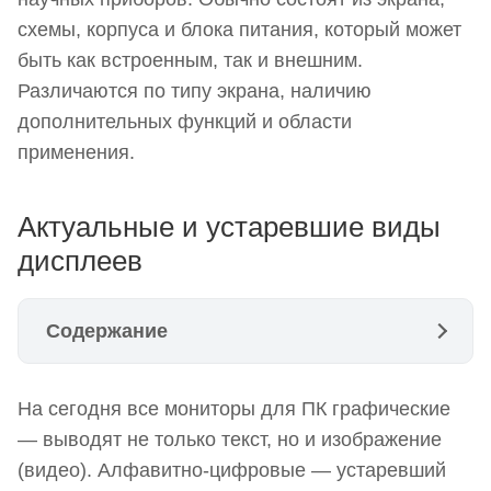
схемы, корпуса и блока питания, который может
быть как встроенным, так и внешним.
Различаются по типу экрана, наличию
дополнительных функций и области
применения.
Актуальные и устаревшие виды
дисплеев
Содержание
Актуальные и устаревшие виды дисплеев
На сегодня все мониторы для ПК графические
Мониторы с электронно-лучевой трубкой
— выводят не только текст, но и изображение
ЖК (LCD) экраны для компьютеров
(видео). Алфавитно-цифровые — устаревший