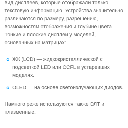
вид дисплеев, которые отображали только
Типы жидкокристаллических панелей
текстовую информацию. Устройства значительно
TN (Twisted Nematic)
различаются по размеру, разрешению,
возможностям отображения и глубине цвета.
VA — панели с вертикальным выравниванием
Тонкие и плоские дисплеи у моделей,
IPS — высокое качество картинки
основанных на матрицах:
Плазменные мониторы
ЖК (LCD) — жидкокристаллической с
OLED-дисплеи
подсветкой LED или CCFL в устаревших
Игровые, профессиональные и офисные
моделях.
модели. Важные функции и особенности
OLED — на основе светоизлучающих диодов.
Виды сенсорных экранов мониторов
Намного реже используются также ЭЛТ и
плазменные.