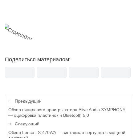
мемесы
анонсы
новости
Поделиться материалом:
Навигация
Предыдущий
по
Обзор винилового проигрывателя Alive Audio SYMPHONY
— оцифровка пластинок и Bluetooth 5.0
записям
Следующий
Обзор Lenco LS-470WA — винтажная вертушка с мощной
акустикой