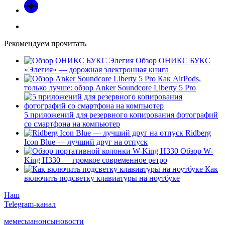
Рекомендуем прочитать
Обзор ОНИКС БУКС
«Элегия» — дорожная электронная книга
Как AirPods,
только лучше: обзор Anker Soundcore Liberty 5 Pro
5 приложений для резервного копирования фотографий
со смартфона на компьютер
Ridberg
Icon Blue — лучший друг на отпуск
Обзор W-
King H330 — громкое современное ретро
Как
включить подсветку клавиатуры на ноутбуке
Наш
Telegram-канал
мемесы
анонсы
новости