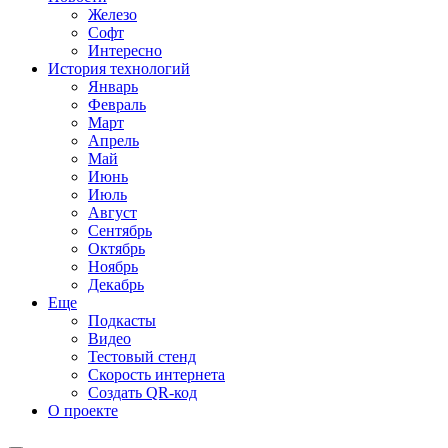
Железо
Софт
Интересно
История технологий
Январь
Февраль
Март
Апрель
Май
Июнь
Июль
Август
Сентябрь
Октябрь
Ноябрь
Декабрь
Еще
Подкасты
Видео
Тестовый стенд
Скорость интернета
Создать QR-код
О проекте