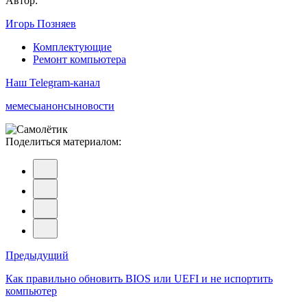
Автор:
Игорь Позняев
Комплектующие
Ремонт компьютера
Наш Telegram-канал
мемесы
анонсы
новости
Поделиться материалом:
Навигация
Предыдущий
по
Как правильно обновить BIOS или UEFI и не испортить
компьютер
записям