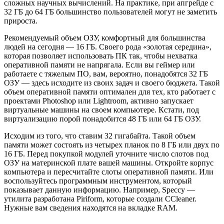
сложных научных вычислений. На практике, при апгрейде с
32 ГБ до 64 ГБ большинство пользователей могут не заметить
прироста.
Рекомендуемый объем ОЗУ, комфортный для большинства
людей на сегодня — 16 ГБ. Своего рода «золотая середина»,
которая позволяет использовать ПК так, чтобы нехватка
оперативной памяти не напрягала. Если вы геймер или
работаете с тяжелым ПО, вам, вероятно, понадобятся 32 ГБ
ОЗУ — здесь исходите из своих задач и своего бюджета. Такой
объем оперативной памяти оптимален для тех, кто работает с
проектами Photoshop или Lightroom, активно запускает
виртуальные машины на своем компьютере. Кстати, под
виртуализацию порой понадобится 48 ГБ или 64 ГБ ОЗУ.
Исходим из того, что ставим 32 гигабайта. Такой объем
памяти может состоять из четырех планок по 8 ГБ или двух по
16 ГБ. Перед покупкой модулей уточните число слотов под
ОЗУ на материнской плате вашей машины. Откройте корпус
компьютера и пересчитайте слоты оперативной памяти. Или
воспользуйтесь программным инструментом, который
показывает данную информацию. Например, Speccy —
утилита разработана Piriform, которые создали CCleaner.
Нужные вам сведения находятся на вкладке RAM.