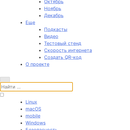
Октябрь
Ноябрь
Декабрь
Еще
Подкасты
Видео
Тестовый стенд
Скорость интернета
Создать QR-код
О проекте
Поиск:
Linux
macOS
mobile
Windows
Безопасность