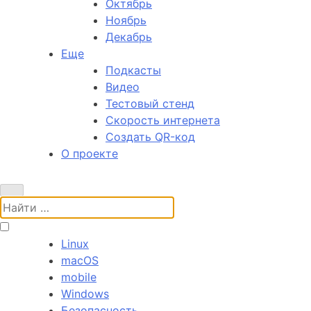
Октябрь
Ноябрь
Декабрь
Еще
Подкасты
Видео
Тестовый стенд
Скорость интернета
Создать QR-код
О проекте
Поиск:
Linux
macOS
mobile
Windows
Безопасность