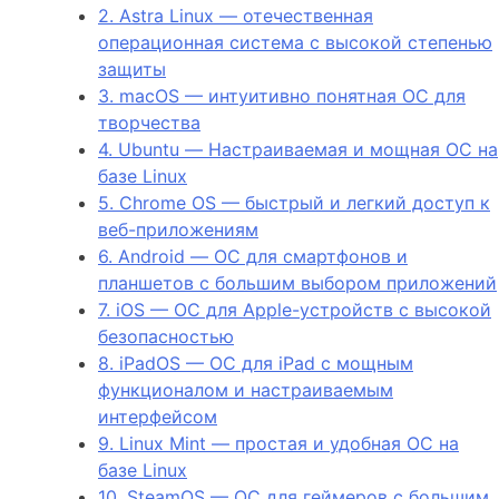
2. Astra Linux — отечественная
операционная система с высокой степенью
защиты
3. macOS — интуитивно понятная ОС для
творчества
4. Ubuntu — Настраиваемая и мощная ОС на
базе Linux
5. Chrome OS — быстрый и легкий доступ к
веб-приложениям
6. Android — ОС для смартфонов и
планшетов с большим выбором приложений
7. iOS — ОС для Apple-устройств с высокой
безопасностью
8. iPadOS — ОС для iPad с мощным
функционалом и настраиваемым
интерфейсом
9. Linux Mint — простая и удобная ОС на
базе Linux
10. SteamOS — ОС для геймеров с большим