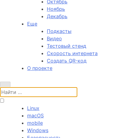
Октябрь
Ноябрь
Декабрь
Еще
Подкасты
Видео
Тестовый стенд
Скорость интернета
Создать QR-код
О проекте
Поиск:
Linux
macOS
mobile
Windows
Безопасность