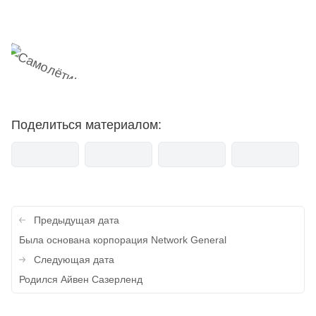
мемесы
анонсы
новости
Поделиться материалом:
Навигация
Предыдущая дата
по
Была основана корпорация Network General
записям
Следующая дата
Родился Айвен Сазерленд