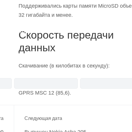
Поддерживались карты памяти MicroSD объ
32 гигабайта и менее.
Telegram-канал
Скорость передачи
анонсы
новости
данных
Скачивание (в килобитах в секунду):
EGPRS MSC 12 (236,8);
GPRS MSC 12 (85,6).
та
Следующая дата
09
Выпущен Nokia Asha 205