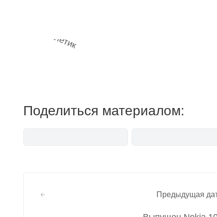
Наш 
мемесы
Поделиться материалом:
Навигация
Предыдущая да
по
Выпущен Nokia 1