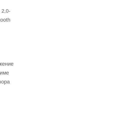
2,0-
ooth
яжение
жиме
вора