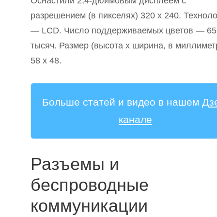
Оснастили 2,4-дюймовым дисплеем с
разрешением (в пикселях) 320 х 240. Технол
— LCD. Число поддерживаемых цветов — 65
тысяч. Размер (высота х ширина, в миллимет
58 х 48.
Больше статей и видео в нашем
Дз
канале
Разъемы и
беспроводные
коммуникации