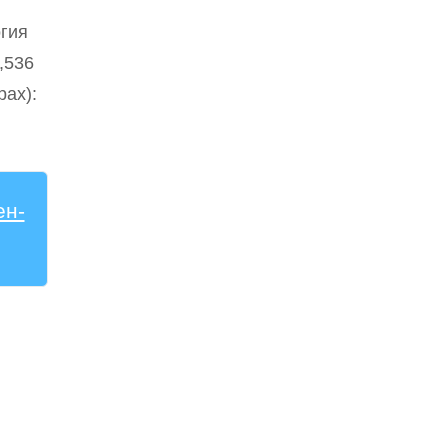
огия
,536
рах):
ен-