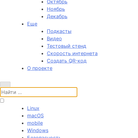
Октябрь
Ноябрь
Декабрь
Еще
Подкасты
Видео
Тестовый стенд
Скорость интернета
Создать QR-код
О проекте
Поиск:
Linux
macOS
mobile
Windows
Безопасность