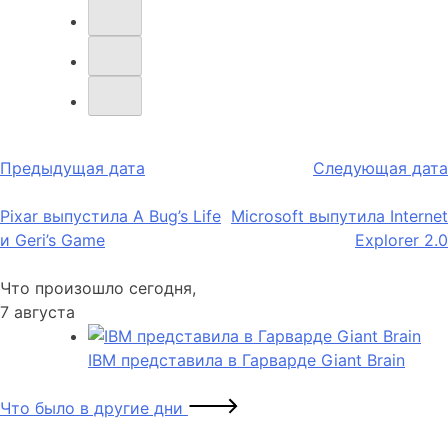
Навигация
Предыдущая дата
Следующая дата
по
Pixar выпустила A Bug’s Life
Microsoft выпутила Internet
записям
и Geri’s Game
Explorer 2.0
Что произошло сегодня,
7 августа
IBM представила в Гарварде Giant Brain
Что было в другие дни