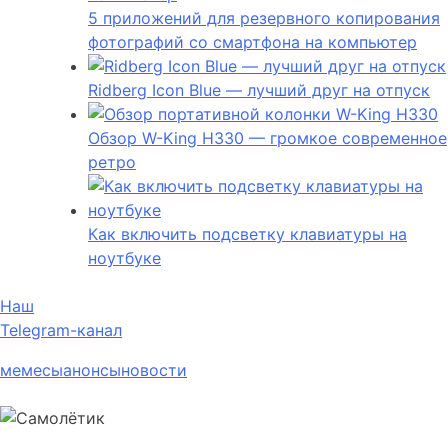
5 приложений для резервного копирования
фотографий со смартфона на компьютер
Ridberg Icon Blue — лучший друг на отпуск
Обзор W-King H330 — громкое современное
ретро
Как включить подсветку клавиатуры на
ноутбуке
Наш
Telegram-канал
мемесы
анонсы
новости