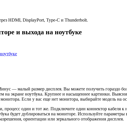
з HDMI, DisplayPort, Type-C и Thunderbolt.
торе и выхода на ноутбуке
 ноутбуке
инус — малый размер дисплея. Вы можете получить гораздо бол
ем на экране ноутбука. Крупнее и насыщеннее картинки. Выясни
онитора. Если у вас еще нет монитора, выбирайте модель на осн
процесс один и тот же. Подключите один коннектор кабеля к н
утбука будет дублироваться на мониторе. Используйте параметры
азрешения, ориентации или зеркального отображения дисплея.