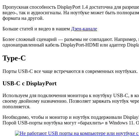
Пропускная способность DisplayPort 1.4 достаточна для разреш
видео-, так и аудиосигналы. На ноутбуке может быть полнораз
формата на другой.
Больше статей и видео в нашем
Дзен-канале
Более сложный сценарий — разъемы не совпадают. Например, н
однонаправленный кабель DisplayPort-HDMI или адаптер Displ
Type-C
Порты USB-C все чаще встречаются в современных ноутбуках.
USB-C с DisplayPort
Используем для подключения монитора к ноутбуку USB-C, в кот
своему двойному назначению. Позволяет заряжать ноутбук чер
пополняется.
Необходимо, чтобы и монитор и ноутбук поддерживали DisplayP
Порой USB-порты ноутбука могут «барахлить» в Windows 11. О