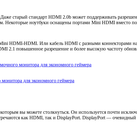
 Даже старый стандарт HDMI 2.0b может поддерживать разрешен
м. Некоторые ноутбуки оснащены портами Mini HDMI вместо по
р Mini HDMI-HDMI. Или кабель HDMI с разными коннекторами н
HDMI 2.1 повышенное разрешение и более высокую частоту обно
 монитора для экономного геймера
с которым вы можете столкнуться. Он используется почти искл
тречаются как HDMI, так и DisplayPort. DisplayPort — очевидны