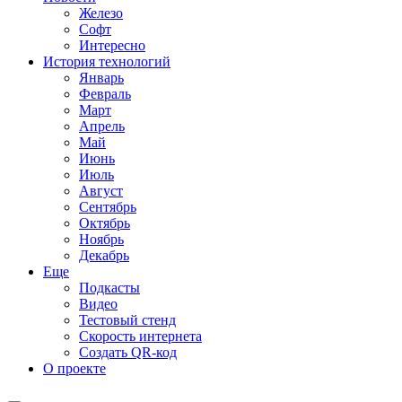
Железо
Софт
Интересно
История технологий
Январь
Февраль
Март
Апрель
Май
Июнь
Июль
Август
Сентябрь
Октябрь
Ноябрь
Декабрь
Еще
Подкасты
Видео
Тестовый стенд
Скорость интернета
Создать QR-код
О проекте