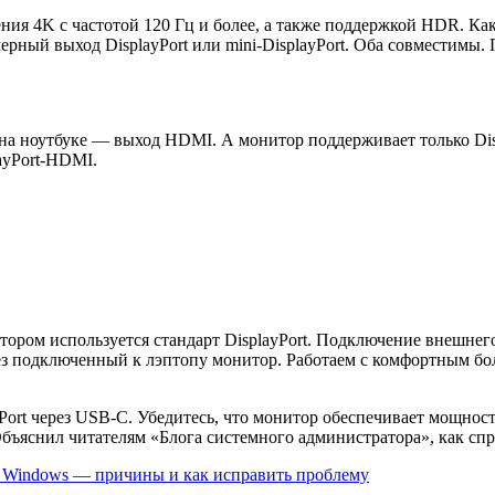
ения 4K с частотой 120 Гц и более, а также поддержкой HDR. Ка
мерный выход DisplayPort или mini-DisplayPort. Оба совместимы
а ноутбуке — выход HDMI. А монитор поддерживает только Disp
ayPort-HDMI.
ором используется стандарт DisplayPort. Подключение внешнего
ез подключенный к лэптопу монитор. Работаем с комфортным бол
ort через USB-C. Убедитесь, что монитор обеспечивает мощност
бъяснил читателям «Блога системного администратора», как спр