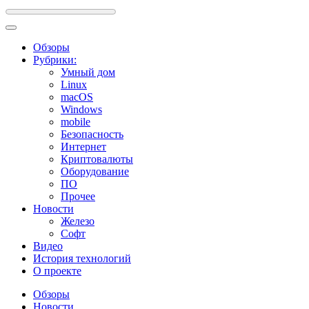
Обзоры
Рубрики:
Умный дом
Linux
macOS
Windows
mobile
Безопасность
Интернет
Криптовалюты
Оборудование
ПО
Прочее
Новости
Железо
Софт
Видео
История технологий
О проекте
Обзоры
Новости