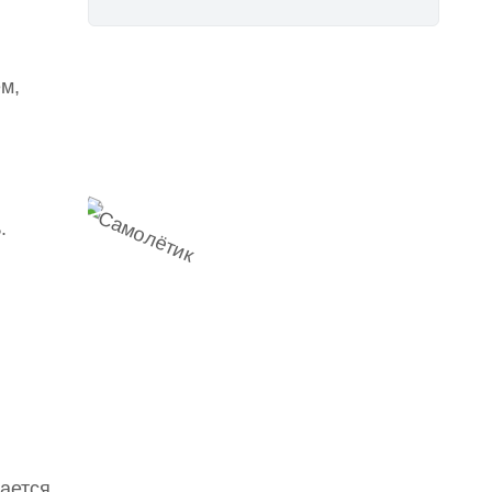
м,
Наш
Telegram-канал
мемесы
анонсы
новости
.
вается