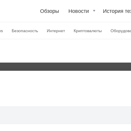
Обзоры
Новости
История те
sk read error occurred
ws
Безопасность
Интернет
Криптовалюты
Оборудов
to restart» в Windows