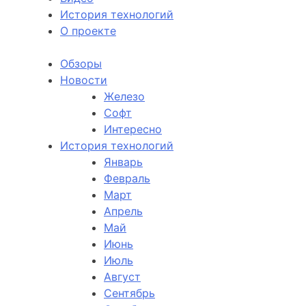
История технологий
О проекте
Обзоры
Новости
Железо
Софт
Интересно
История технологий
Январь
Февраль
Март
Апрель
Май
Июнь
Июль
Август
Сентябрь