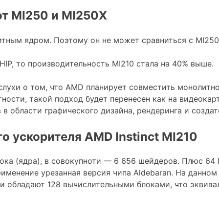
от MI250 и MI250X
литным ядром. Поэтому он не может сравниться с MI25
 HIP, то производительность MI210 стала на 40% выше.
слухи о том, что AMD планирует совместить монолитн
ности, такой подход будет перенесен как на видеокарт
 в области графического дизайна, рендеринга и создат
 ускорителя AMD Instinct MI210
блока (ядра), в совокупноти — 6 656 шейдеров. Плюс 6
рименение урезанная версия чипа Aldebaran. На данном
и обладают 128 вычислительными блоками, что эквива