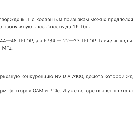
дтверждены. По косвенным признакам можно предположи
 пропускную способность до 1,6 Тб/с.
 44—46 TFLOP, а в FP64 — 22—23 TFLOP. Такие выводы 
0 МГц.
ерьезную конкуренцию NVIDIA A100, дебюта которой жду
форм-факторах OAM и PCIe. И уже вскоре начнет постав