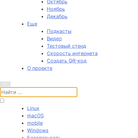
Октябрь
Ноябрь
Декабрь
Еще
Подкасты
Видео
Тестовый стенд
Скорость интернета
Создать QR-код
О проекте
Поиск:
Linux
macOS
mobile
Windows
Безопасность