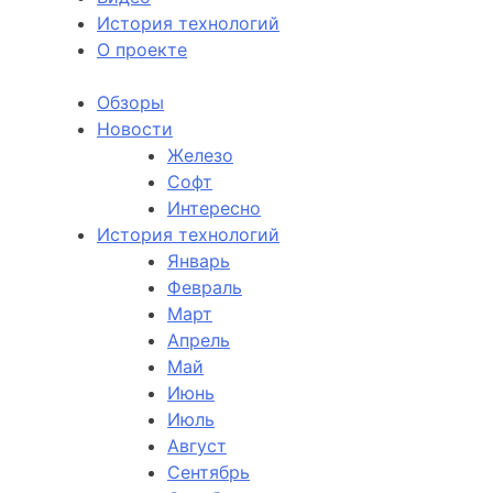
История технологий
О проекте
Обзоры
Новости
Железо
Софт
Интересно
История технологий
Январь
Февраль
Март
Апрель
Май
Июнь
Июль
Август
Сентябрь