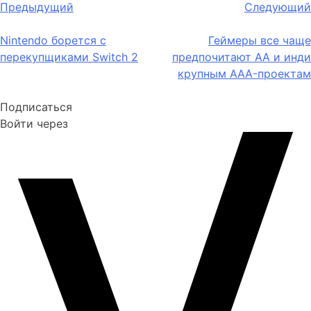
Предыдущий
Следующий
по
Nintendo борется с
Геймеры все чаще
записям
перекупщиками Switch 2
предпочитают AA и инди
крупным AAA-проектам
Подписаться
Войти через