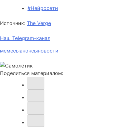
#Нейросети
Источник:
The Verge
Наш Telegram-канал
мемесы
анонсы
новости
Поделиться материалом:
Навигация