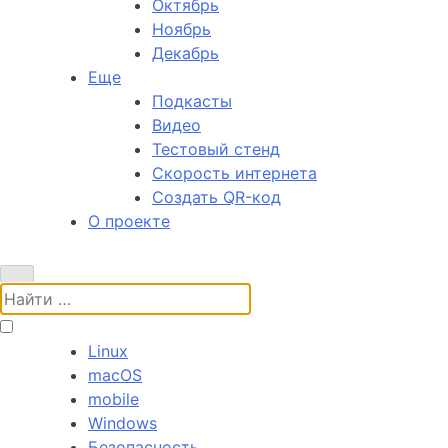
Октябрь
Ноябрь
Декабрь
Еще
Подкасты
Видео
Тестовый стенд
Скорость интернета
Создать QR-код
О проекте
Поиск:
Linux
macOS
mobile
Windows
Безопасность