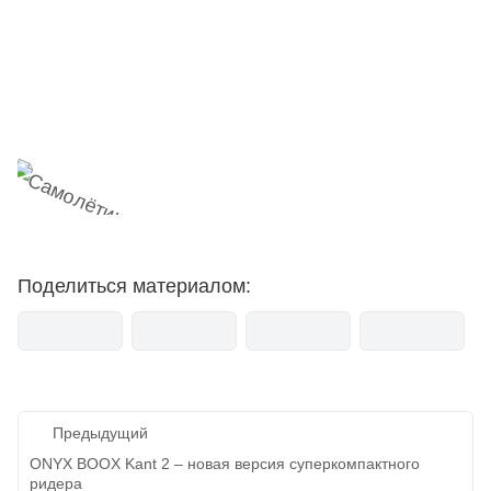
Наш Telegram-канал
мемесы
анонсы
новости
Поделиться материалом:
Навигация
Предыдущий
по
ONYX BOOX Kant 2 – новая версия суперкомпактного
ридера