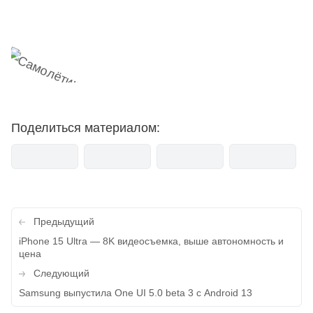
мемесы
анонсы
новости
Поделиться материалом:
Навигация
Предыдущий
по
iPhone 15 Ultra — 8K видеосъемка, выше автономность и
цена
записям
Следующий
Samsung выпустила One UI 5.0 beta 3 с Android 13