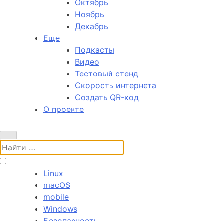
Октябрь
Ноябрь
Декабрь
Еще
Подкасты
Видео
Тестовый стенд
Скорость интернета
Создать QR-код
О проекте
Поиск:
Linux
macOS
mobile
Windows
Безопасность