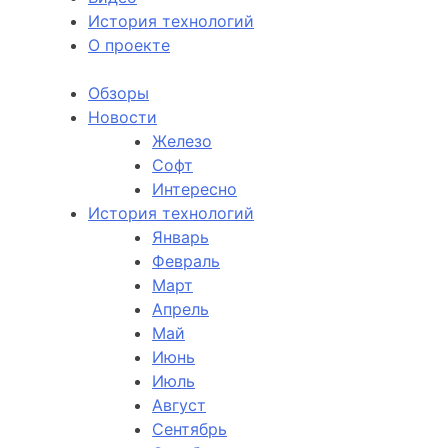
История технологий
О проекте
Обзоры
Новости
Железо
Софт
Интересно
История технологий
Январь
Февраль
Март
Апрель
Май
Июнь
Июль
Август
Сентябрь