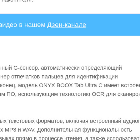
 видео в нашем
Дзен-канале
оенный G-сенсор, автоматически определяющий
анер отпечатков пальцев для идентификации
аконец, модель ONYX BOOX Tab Ultra C имеет встро
ным ПО, использующим технологию OCR для сканиро
ых текстовых форматов, включая встроенный аудио
ах MP3 и WAV. Дополнительная функциональность
ыках прямо в процессе чтения, а также использоват