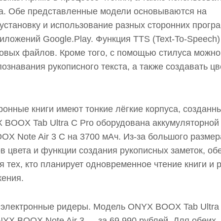
та. Обе представленные модели основываются на
 установку и использование разных сторонних програ
иложений Google.Play. Функция TTS (Text-To-Speech)
товых файлов. Кроме того, с помощью стилуса можно
ознавания рукописного текста, а также создавать ц
ронные книги имеют тонкие лёгкие корпуса, созданн
BOOX Tab Ultra C Pro оборудована аккумуляторной
OX Note Air 3 С на 3700 мАч. Из-за большого размер
в цвета и функции создания рукописных заметок, об
 тех, кто планирует одновременное чтение книги и 
жения.
а электронные ридеры. Модель ONYX BOOX Tab Ultra
NYX BOOX Note Air 3 — за 69 990 рублей. Для обеих