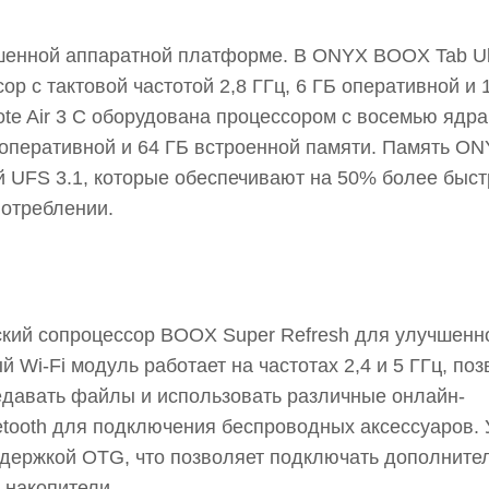
енной аппаратной платформе. В ONYX BOOX Tab Ul
 с тактовой частотой 2,8 ГГц, 6 ГБ оперативной и 
e Air 3 С оборудована процессором с восемью ядра
Б оперативной и 64 ГБ встроенной памяти. Память O
ей UFS 3.1, которые обеспечивают на 50% более быс
потреблении.
кий сопроцессор BOOX Super Refresh для улучшенн
 Wi-Fi модуль работает на частотах 2,4 и 5 ГГц, по
едавать файлы и использовать различные онлайн-
tooth для подключения беспроводных аксессуаров. 
оддержкой OTG, что позволяет подключать дополните
 накопители.