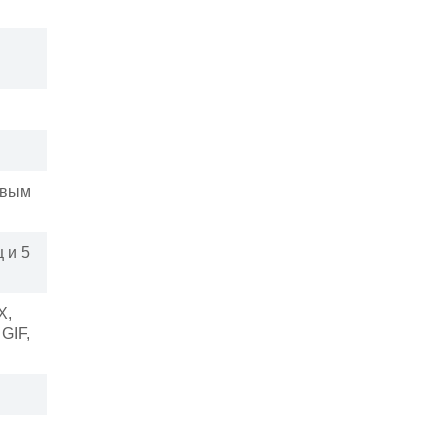
овым
 и 5
X,
GIF,