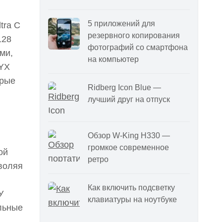
5 приложений для
tra С
резервного копирования
128
фотографий со смартфона
ми,
на компьютер
NYX
трые
Ridberg Icon Blue —
лучший друг на отпуск
Обзор W-King H330 —
громкое современное
ой
ретро
зволяя
Как включить подсветку
У
клавиатуры на ноутбуке
льные