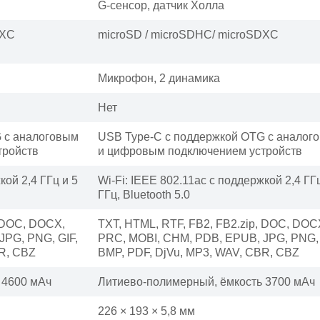
G-сенсор, датчик Холла
DXC
microSD / microSDHC/ microSDXC
Микрофон, 2 динамика
Нет
 с аналоговым
USB Type-C с поддержкой OTG с аналог
тройств
и цифровым подключением устройств
кой 2,4 ГГц и 5
Wi-Fi: IEEE 802.11ac с поддержкой 2,4 ГГц
ГГц, Bluetooth 5.0
, DOC, DOCX,
TXT, HTML, RTF, FB2, FB2.zip, DOC, DOC
JPG, PNG, GIF,
PRC, MOBI, CHM, PDB, EPUB, JPG, PNG, 
BR, CBZ
BMP, PDF, DjVu, MP3, WAV, CBR, CBZ
 4600 мАч
Литиево-полимерный, ёмкость 3700 мАч
226 × 193 × 5,8 мм