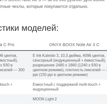
ные чехлы, которые покупаются отдельно.
стики моделей:
a С Pro
ONYX BOOX Note Air 3 C
96 цветов,
E Ink Kaleido 3, 10,3 дюйма, 4096 цветов,
костный),
сенсорный (индукционный + ёмкостный),
x 930 в
разрешение 2480 x 1860 (1240 x 930 в
икселей — 300
цветном режиме), плотность пикселей — 
ppi (150 ppi в цветном режиме)
touch +
Емкостный с поддержкой multi-touch +
индукционный
MOON Light 2