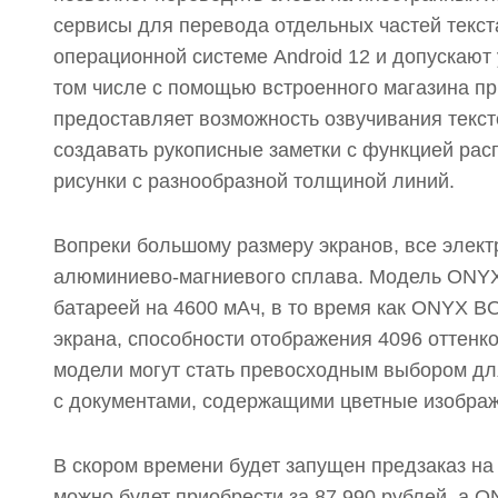
сервисы для перевода отдельных частей текс
операционной системе Android 12 и допускают
том числе с помощью встроенного магазина пр
предоставляет возможность озвучивания текс
создавать рукописные заметки с функцией расп
рисунки с разнообразной толщиной линий.
Вопреки большому размеру экранов, все элект
алюминиево-магниевого сплава. Модель ONYX 
батареей на 4600 мАч, в то время как ONYX BO
экрана, способности отображения 4096 оттенко
модели могут стать превосходным выбором для
с документами, содержащими цветные изобра
В скором времени будет запущен предзаказ н
можно будет приобрести за 87 990 рублей, а O