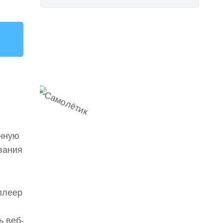
Наш
Telegram-канал
мемесы
анонсы
новости
енную
вания
плеер
ь веб-