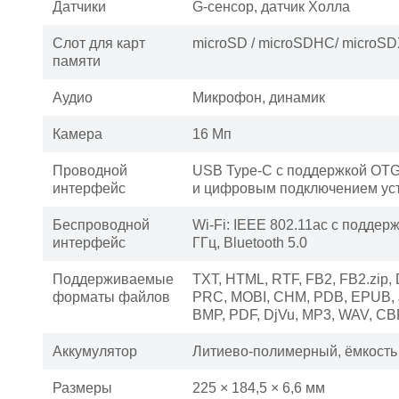
Датчики
G-сенсор, датчик Холла
Слот для карт
microSD / microSDHC/ microS
памяти
Аудио
Микрофон, динамик
Камера
16 Мп
Проводной
USB Type-C с поддержкой OTG
интерфейс
и цифровым подключением ус
Беспроводной
Wi-Fi: IEEE 802.11ac с поддерж
интерфейс
ГГц, Bluetooth 5.0
Поддерживаемые
TXT, HTML, RTF, FB2, FB2.zip
форматы файлов
PRC, MOBI, CHM, PDB, EPUB, 
BMP, PDF, DjVu, MP3, WAV, C
Аккумулятор
Литиево-полимерный, ёмкость
Размеры
225 × 184,5 × 6,6 мм