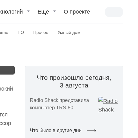
хнологий
Еще
О проекте
ание
ПО
Прочее
Умный дом
Что произошло сегодня,
3 августа
рокий
Radio Shack представила
компьютер TRS-80
тся
ссор
Что было в другие дни