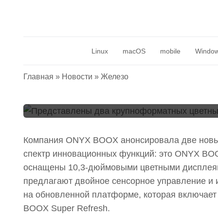
Представлены два
цветных ридера Tab
Linux
macOS
mobile
Windo
С от ONYX BOOX
Главная
»
Новости
»
Железо
17 октября 2023
Компания ONYX BOOX анонсировала две новые
спектр инновационных функций: это ONYX BOOX
оснащены 10,3-дюймовыми цветными дисплеями 
предлагают двойное сенсорное управление и 
на обновленной платформе, которая включает
BOOX Super Refresh.