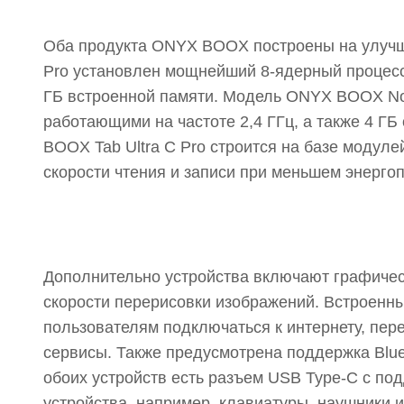
Оба продукта ONYX BOOX построены на улучш
Pro установлен мощнейший 8-ядерный процессор
ГБ встроенной памяти. Модель ONYX BOOX Not
работающими на частоте 2,4 ГГц, а также 4 Г
BOOX Tab Ultra С Pro строится на базе модул
скорости чтения и записи при меньшем энерго
Дополнительно устройства включают графичес
скорости перерисовки изображений. Встроенный
пользователям подключаться к интернету, пер
сервисы. Также предусмотрена поддержка Blue
обоих устройств есть разъем USB Type-C с п
устройства, например, клавиатуры, наушники и