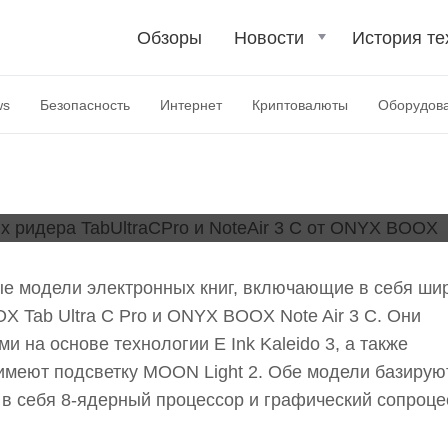
 крупноформатных
Обзоры
Новости
История те
UltraCPro и NoteAir 3
ws
Безопасность
Интернет
Криптовалюты
Оборудов
 модели электронных книг, включающие в себя ши
 Tab Ultra C Pro и ONYX BOOX Note Air 3 С. Они
на основе технологии E Ink Kaleido 3, а также
имеют подсветку MOON Light 2. Обе модели базирую
 в себя 8-ядерный процессор и графический сопроце