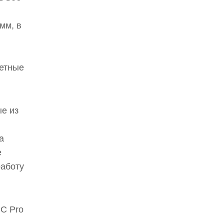
мм, в
ветные
ые из
а
е
работу
 C Pro