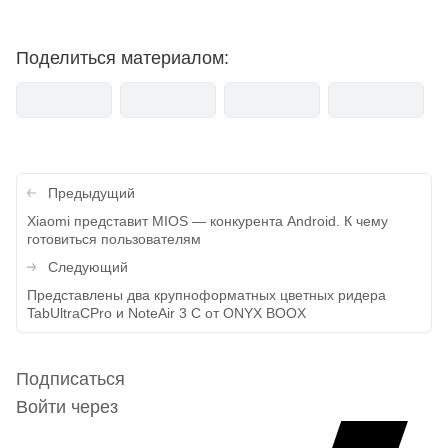
Поделиться материалом:
Навигация
Предыдущий
по
Xiaomi представит MIOS — конкурента Android. К чему
готовиться пользователям
записям
Следующий
Представлены два крупноформатных цветных ридера
TabUltraCPro и NoteAir 3 С от ONYX BOOX
Подписаться
Войти через