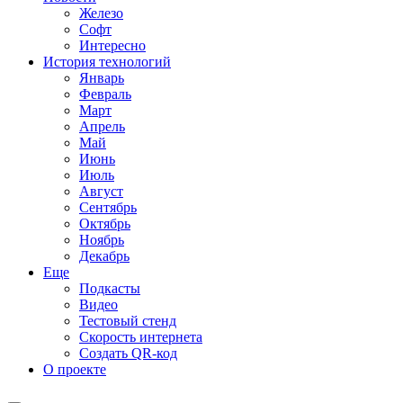
Железо
Софт
Интересно
История технологий
Январь
Февраль
Март
Апрель
Май
Июнь
Июль
Август
Сентябрь
Октябрь
Ноябрь
Декабрь
Еще
Подкасты
Видео
Тестовый стенд
Скорость интернета
Создать QR-код
О проекте