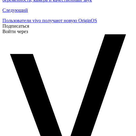
записям
Следующий
Пользователи vivo получают новую OriginOS
Подписаться
Войти через