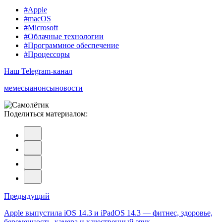
#Apple
#macOS
#Microsoft
#Облачные технологии
#Программное обеспечение
#Процессоры
Наш Telegram-канал
мемесы
анонсы
новости
Поделиться материалом:
Навигация
Предыдущий
по
Apple выпустила iOS 14.3 и iPadOS 14.3 — фитнес, здоровье,
беременность, камера и качественный звук