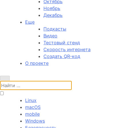
Октябрь
Ноябрь
Декабрь
Еще
Подкасты
Видео
Тестовый стенд
Скорость интернета
Создать QR-код
О проекте
Поиск:
Linux
macOS
mobile
Windows
Безопасность