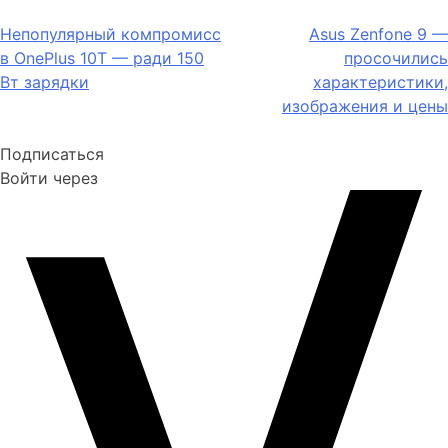
по
Непопулярный компромисс
Asus Zenfone 9 —
записям
в OnePlus 10T — ради 150
просочились
Вт зарядки
характеристики,
изображения и цены
Подписаться
Войти через