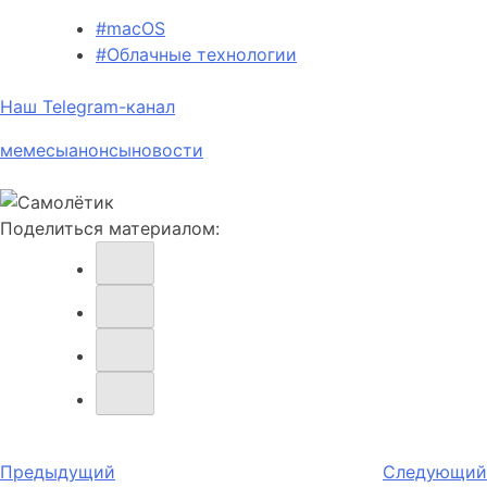
#macOS
#Облачные технологии
Наш Telegram-канал
мемесы
анонсы
новости
Поделиться материалом:
Навигация
Предыдущий
Следующий